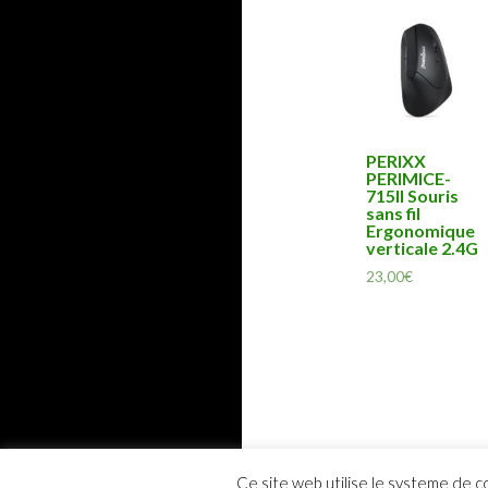
PERIXX
PERIMICE-
715II Souris
sans fil
Ergonomique
verticale 2.4G
23,00
€
Ce site web utilise le systeme de c