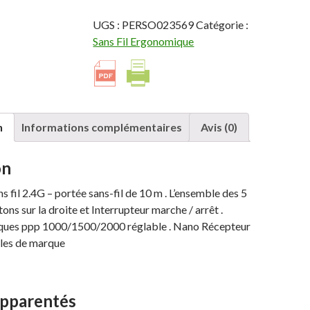
PERIMICE-
713N
UGS :
PERSO023569
Catégorie :
Souris
Sans Fil Ergonomique
sans
fil
Ergonomique
verticale
2.4G
n
Informations complémentaires
Avis (0)
on
s fil 2.4G – portée sans-fil de 10 m . L’ensemble des 5
ns sur la droite et Interrupteur marche / arrêt .
ques ppp 1000/1500/2000 réglable . Nano Récepteur
les de marque
apparentés