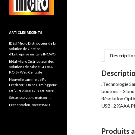
ARTICLES RÉCENTS
IDéal Micro Distributeur de la
solution de Gestion
d’Entreprise en ligne INCWO
Descriptio
Idéal Micro Distributeur des
solutions de caisse GLOBAL
Descripti
P.O.S / Web Centrale
Nouvelle gamme de Pc
. Technologie San
Prédator ! Un pc Gaming pour
se faire plaisir sans se ruiner
boutons – 3 bouto
Sécurisez votre maison ….
Résolution Opti
Présentation Roccat ISKU
USB . 2 XAAA Pi
Produits 