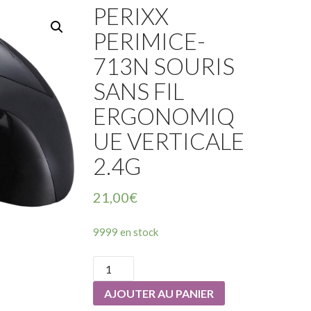
PERIXX
PERIMICE-
713N SOURIS
SANS FIL
ERGONOMIQ
UE VERTICALE
2.4G
21,00
€
9999 en stock
quantité
de
AJOUTER AU PANIER
PERIXX