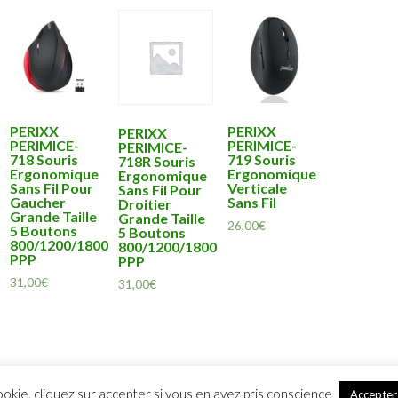
PERIXX
PERIXX
PERIXX
PERIMICE-
PERIMICE-
PERIMICE-
718 Souris
719 Souris
718R Souris
Ergonomique
Ergonomique
Ergonomique
Sans Fil Pour
Verticale
Sans Fil Pour
Gaucher
Sans Fil
Droitier
Grande Taille
Grande Taille
26,00
€
5 Boutons
5 Boutons
800/1200/1800
800/1200/1800
PPP
PPP
31,00
€
31,00
€
ookie, cliquez sur accepter si vous en avez pris conscience
Accepter