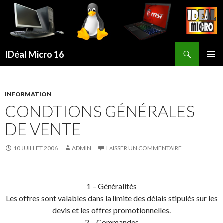
Recherche
IDéal Micro 16
ALLER
MENU
AU
PRINCI
CONTENU
PRINCIPAL
INFORMATION
CONDTIONS GÉNÉRALES
DE VENTE
10 JUILLET 2006
ADMIN
LAISSER UN COMMENTAIRE
1 – Généralités
Les offres sont valables dans la limite des délais stipulés sur les
devis et les offres promotionnelles.
2 – Commandes