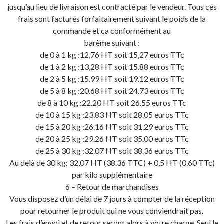
jusqu’au lieu de livraison est contracté par le vendeur. Tous ces
frais sont facturés forfaitairement suivant le poids de la
commande et ca conformément au
barème suivant :
de 0 à 1 kg :12,76 HT soit 15,27 euros TTc
de 1 à 2 kg :13,28 HT soit 15.88 euros TTc
de 2 à 5 kg :15.99 HT soit 19.12 euros TTc
de 5 à 8 kg :20.68 HT soit 24.73 euros TTc
de 8 à 10 kg :22.20 HT soit 26.55 euros TTc
de 10 à 15 kg :23.83 HT soit 28.05 euros TTc
de 15 à 20 kg :26.16 HT soit 31.29 euros TTc
de 20 à 25 kg :29.26 HT soit 35.00 euros TTc
de 25 à 30 kg :32.07 HT soit 38.36 euros TTc
Au delà de 30 kg: 32,07 HT (38.36 TTC) + 0,5 HT (0.60 TTc)
par kilo supplémentaire
6 – Retour de marchandises
Vous disposez d’un délai de 7 jours à compter de la réception
pour retourner le produit qui ne vous conviendrait pas.
Les frais d’envoi et de retour seront alors à votre charge. Seul le