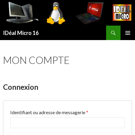
Recherche
IDéal Micro 16
ALLER
MENU
AU
PRINCI
CONTENU
MON COMPTE
PRINCIPAL
Connexion
Identifiant ou adresse de messagerie
*