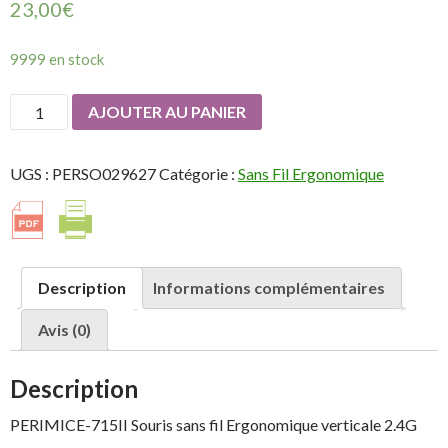
23,00
€
9999 en stock
quantité
AJOUTER AU PANIER
de
PERIXX
UGS :
PERSO029627
Catégorie :
Sans Fil Ergonomique
PERIMICE-
715II
Souris
sans
fil
Description
Informations complémentaires
Ergonomique
verticale
Avis (0)
2.4G
Description
PERIMICE-715II Souris sans fil Ergonomique verticale 2.4G