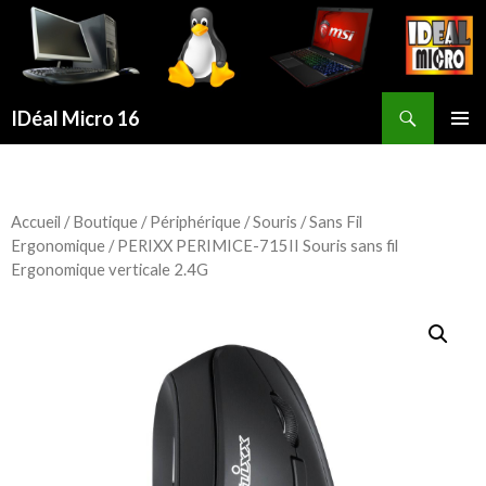
Recherche
IDéal Micro 16
ALLER
MENU
AU
PRINCI
CONTENU
PRINCIPAL
Accueil
/
Boutique
/
Périphérique
/
Souris
/
Sans Fil
Ergonomique
/ PERIXX PERIMICE-715II Souris sans fil
Ergonomique verticale 2.4G