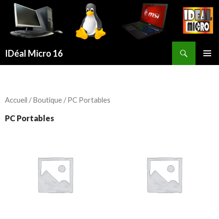
Recherche
IDéal Micro 16
ALLER
MENU
AU
PRINCI
CONTENU
PRINCIPAL
Accueil
/
Boutique
/ PC Portables
PC Portables