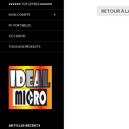
♥♥♥♥♥♥ TOP OFFRES ♥♥♥♥♥♥
RETOUR À L
MON COMPTE
PC PORTABLES
OCCASION
TOUS NOS PRODUITS
ARTICLES RÉCENTS