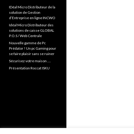
IDéal Micro Distributeur de la
solution de Gestion
d’Entreprise en ligne INCWO
Idéal Micro Distributeur des
solutions de caisse GLOBAL
P.O.S / Web Centrale
Nouvelle gamme de Pc
Prédator ! Un pc Gaming pour
se faire plaisir sans se ruiner
Sécurisez votre maison ….
Présentation Roccat ISKU