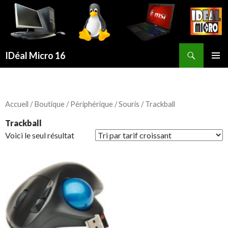
Recherche
IDéal Micro 16
ALLER
MENU
AU
PRINCI
CONTENU
PRINCIPAL
Accueil
/
Boutique
/
Périphérique
/
Souris
/ Trackball
Trackball
Voici le seul résultat