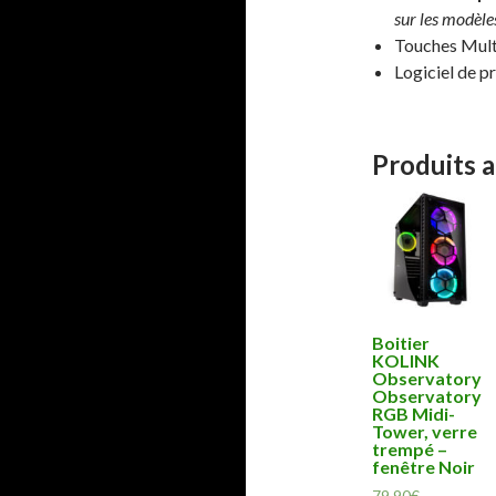
sur les modèle
Touches Multi
Logiciel de 
Produits 
Boitier
KOLINK
Observatory
Observatory
RGB Midi-
Tower, verre
trempé –
fenêtre Noir
79,90
€