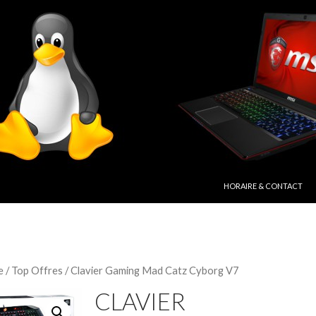
ALLER AU CONTENU PRIN
HORAIRE & CONTACT
e
/
Top Offres
/ Clavier Gaming Mad Catz Cyborg V7
CLAVIER