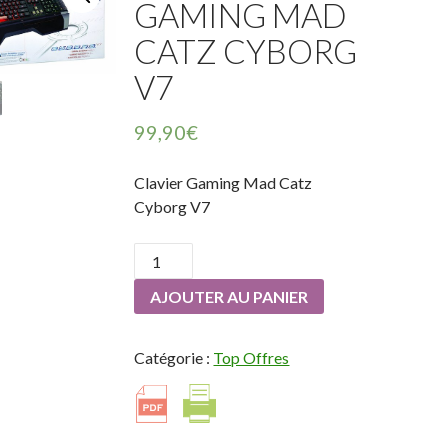
GAMING MAD
CATZ CYBORG
V7
99,90
€
Clavier Gaming Mad Catz
Cyborg V7
quantité
de
AJOUTER AU PANIER
Clavier
Gaming
Mad
Catégorie :
Top Offres
Catz
Cyborg
V7