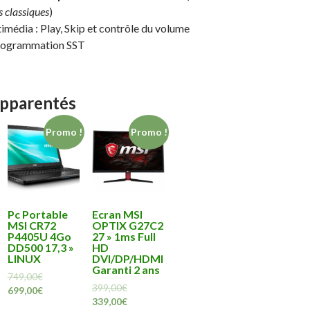
s classiques
)
média : Play, Skip et contrôle du volume
programmation SST
apparentés
Promo !
Promo !
Pc Portable
Ecran MSI
MSI CR72
OPTIX G27C2
P4405U 4Go
27 » 1ms Full
DD500 17,3 »
HD
LINUX
DVI/DP/HDMI
Garanti 2 ans
749,00
€
399,00
€
699,00
€
339,00
€