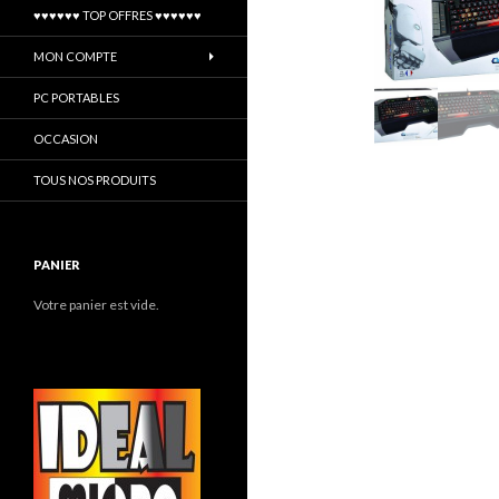
♥♥♥♥♥♥ TOP OFFRES ♥♥♥♥♥♥
MON COMPTE
PC PORTABLES
OCCASION
TOUS NOS PRODUITS
PANIER
Votre panier est vide.