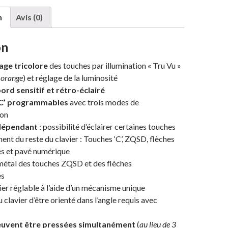
n
Avis (0)
on
age tricolore
des touches par illumination « Tru Vu »
 orange
) et réglage de la luminosité
ord sensitif et rétro-éclairé
‘C’ programmables
avec trois modes de
on
ndépendant
: possibilité d’éclairer certaines touches
t du reste du clavier : Touches ‘C’, ZQSD, flèches
es et pavé numérique
étal des touches ZQSD et des flèches
es
ier réglable à l’aide d’un mécanisme unique
 clavier d’être orienté dans l’angle requis avec
euvent être pressées simultanément
(
au lieu de 3