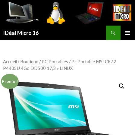
Recherche
IDéal Micro 16
ALLER
MENU
AU
PRINCI
CONTENU
PRINCIPAL
Accueil
/
Boutique
/
PC Portables
/ Pc Portable MSI CR72
P4405U 4Go DD500 17,3 » LINUX
Promo !