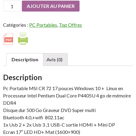
quantité
AJOUTER AU PANIER
de
Pc
Catégories :
PC Portables
,
Top Offres
Portable
MSI
CR72
P4405U
4Go
Description
Avis (0)
DD500
17,3''
Description
LINUX
Pc Portable MSI CR 72 17 pouces Windows 10 + Linux en
Processeur Intel Pentium Dual Core P4405U 4 go de mémoire
DDR4
Disque dur 500 Go Graveur DVD Super multi
Bluetooth 4.0,+wifi 802.11ac
1x Usb 2 + 2x Usb 3 ,1 USB-C sortie HDMI + Mini DP
Ecran 17″ LED HD+ Mat (1600×900)