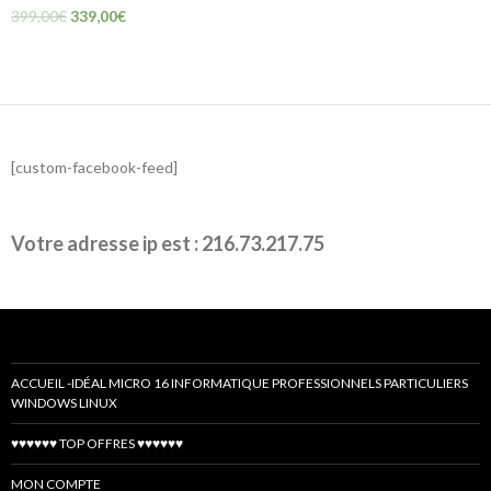
399,00
€
339,00
€
[custom-facebook-feed]
Votre adresse ip est : 216.73.217.75
ACCUEIL -IDÉAL MICRO 16 INFORMATIQUE PROFESSIONNELS PARTICULIERS
WINDOWS LINUX
♥♥♥♥♥♥ TOP OFFRES ♥♥♥♥♥♥
MON COMPTE