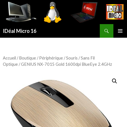
Recherche
IDéal Micro 16
ALLER
MENU
AU
PRINCI
CONTENU
PRINCIPAL
Accueil
/
Boutique
/
Périphérique
/
Souris
/
Sans Fil
Optique
/ GENIUS NX-7015 Gold 1600dpi BlueEye 2.4GHz