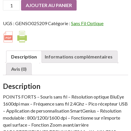
quantité
AJOUTER AU PANIER
de
GENIUS
UGS :
GENSO025209
Catégorie :
Sans Fil Optique
NX-
7015
Gold
1600dpi
BlueEye
Description
Informations complémentaires
2.4GHz
Avis (0)
Description
POINTS FORTS – Souris sans fil – Résolution optique BluEye
1600dpi max – Fréquence sans fil 2.4Ghz – Pico récepteur USB
– Application de personnalisation SmartGenius – Résolution
modulable : 800/1200/1600 dpi – Fonctionne sur n’importe
quel surface – Fonction Zoom avant/arrière