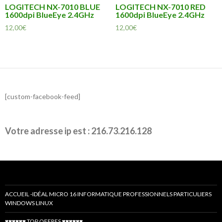
LOGITECH NX-7010 BLUE
LOGITECH NX-7010 RED
1600dpi BlueEye 2.4GHz
1600dpi BlueEye 2.4GHz
12,00
€
12,00
€
[custom-facebook-feed]
Votre adresse ip est : 216.73.216.128
ACCUEIL -IDÉAL MICRO 16 INFORMATIQUE PROFESSIONNELS PARTICULIERS
WINDOWS LINUX
♥♥♥♥♥♥ TOP OFFRES ♥♥♥♥♥♥