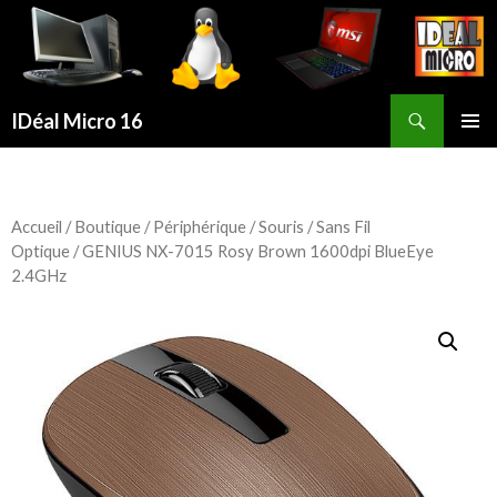
Recherche
IDéal Micro 16
ALLER
MENU
AU
PRINCI
CONTENU
PRINCIPAL
Accueil
/
Boutique
/
Périphérique
/
Souris
/
Sans Fil
Optique
/ GENIUS NX-7015 Rosy Brown 1600dpi BlueEye
2.4GHz