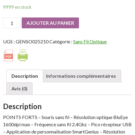
9999 en stock
quantité
AJOUTER AU PANIER
de
GENIUS
UGS :
GENSO025210
Catégorie :
Sans Fil Optique
NX-
7015
Rosy
Brown
1600dpi
Description
Informations complémentaires
BlueEye
2.4GHz
Avis (0)
Description
POINTS FORTS – Souris sans fil – Résolution optique BluEye
1600dpi max – Fréquence sans fil 2.4Ghz – Pico récepteur USB
– Application de personnalisation SmartGenius – Résolution