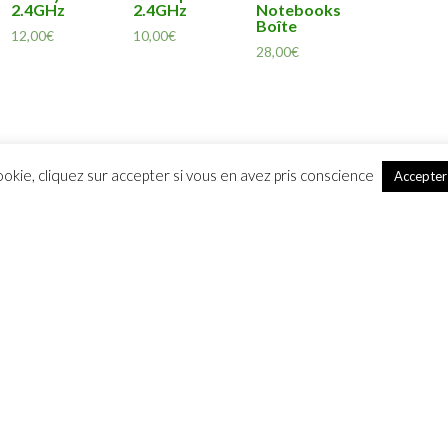
2.4GHz
2.4GHz
Notebooks
Boîte
12,00
€
10,00
€
28,00
€
ookie, cliquez sur accepter si vous en avez pris conscience
Accepter