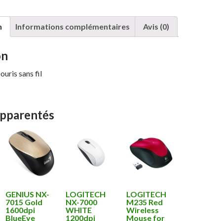
n
Informations complémentaires
Avis (0)
on
ris sans fil
apparentés
GENIUS NX-
LOGITECH
LOGITECH
7015 Gold
NX-7000
M235 Red
1600dpi
WHITE
Wireless
BlueEye
1200dpi
Mouse for