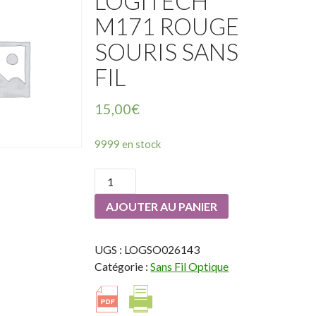
LOGITECH
M171 ROUGE
SOURIS SANS
FIL
15,00
€
9999 en stock
quantité
de
AJOUTER AU PANIER
LOGITECH
M171
ROUGE
UGS :
LOGSO026143
Souris
Catégorie :
Sans Fil Optique
sans
fil