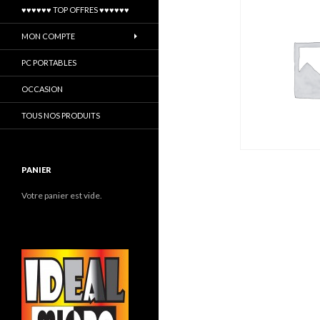
♥♥♥♥♥♥ TOP OFFRES ♥♥♥♥♥♥
MON COMPTE
PC PORTABLES
OCCASION
TOUS NOS PRODUITS
PANIER
Votre panier est vide.