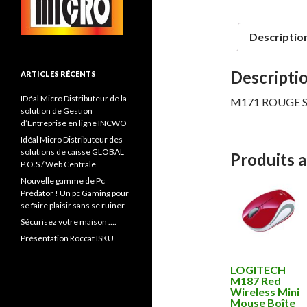
Descriptio
Descripti
ARTICLES RÉCENTS
IDéal Micro Distributeur de la
M171 ROUGE Sou
solution de Gestion
d’Entreprise en ligne INCWO
Idéal Micro Distributeur des
solutions de caisse GLOBAL
Produits 
P.O.S / Web Centrale
Nouvelle gamme de Pc
Prédator ! Un pc Gaming pour
se faire plaisir sans se ruiner
Sécurisez votre maison ….
Présentation Roccat ISKU
LOGITECH
M187 Red
Wireless Mini
Mouse Boîte