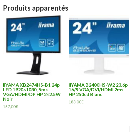
Produits apparentés
IIYAMA XB2474HS-B1 24p
IIYAMA B2480HS-W2 23.6p
LED 1920×1080, 5ms
16/9 VGA/DVI/HDMI 2ms
VGA/HDMI/DP HP 2×2.5W
HP 250cd Blanc
Noir
183,00
€
167,00
€