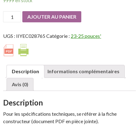
9999 en stock
quantité
AJOUTER AU PANIER
de
IIYAMA
UGS :
IIYEC028765
Catégorie :
23-25 pouces'
X2483HSU-
B3
23,8p
AMVA
FHD.1920x1080
Description
Informations complémentaires
4ms
VGA/HDMI/DP
Avis (0)
USB
Noir
Description
Pour les spécifications techniques, se référer à la fiche
constructeur (document PDF en pièce jointe).