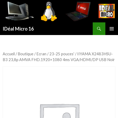
Recherche
IDéal Micro 16
ALLER
MENU
AU
PRINCI
CONTENU
PRINCIPAL
Accueil
/
Boutique
/
Ecran
/
23-25 pouces'
/ IIYAMA X2483HSU-
B3 23,8p AMVA FHD.1920×1080 4ms VGA/HDMI/DP USB Noir