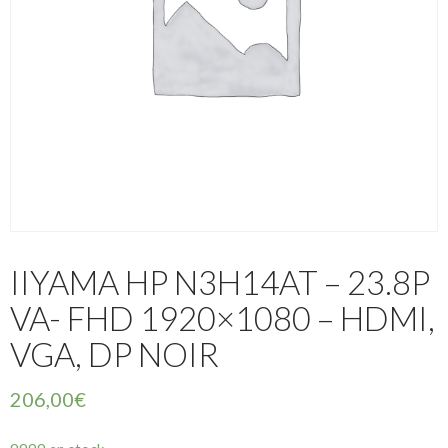
IIYAMA HP N3H14AT – 23.8P
VA- FHD 1920×1080 – HDMI,
VGA, DP NOIR
206,00
€