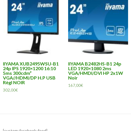
IIYAMA XUB2495WSU-B1
IIYAMA B2482HS-B1 24p
24p IPS 1920×1200 16:10
LED 1920×1080 2ms
5ms 300cdm²
VGA/HMDI/DVI HP 2x1W
VGA//HDMI/DP H.P USB
Noir
Règl NOIR
167,00
€
302,00
€
[custom-facebook-feed]