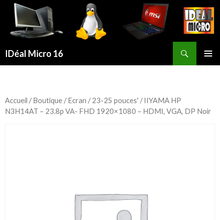
Recherche
IDéal Micro 16
ALLER
MENU
AU
PRINCI
CONTENU
PRINCIPAL
Accueil
/
Boutique
/
Ecran
/
23-25 pouces'
/ IIYAMA HP
N3H14AT – 23.8p VA- FHD 1920×1080 – HDMI, VGA, DP Noir