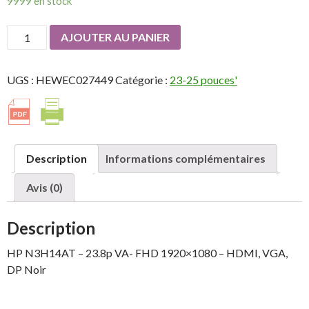
9999 en stock
quantité
AJOUTER AU PANIER
de
IIYAMA
UGS :
HEWEC027449
Catégorie :
23-25 pouces'
HP
N3H14AT
-
23.8p
VA-
Description
Informations complémentaires
FHD
1920x1080
Avis (0)
-
HDMI,
Description
VGA,
DP
HP N3H14AT – 23.8p VA- FHD 1920×1080 – HDMI, VGA,
Noir
DP Noir