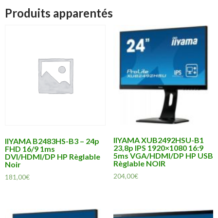
Produits apparentés
IIYAMA XUB2492HSU-B1
IIYAMA B2483HS-B3 – 24p
23,8p IPS 1920×1080 16:9
FHD 16/9 1ms
5ms VGA/HDMI/DP HP USB
DVI/HDMI/DP HP Règlable
Règlable NOIR
Noir
204,00
€
181,00
€