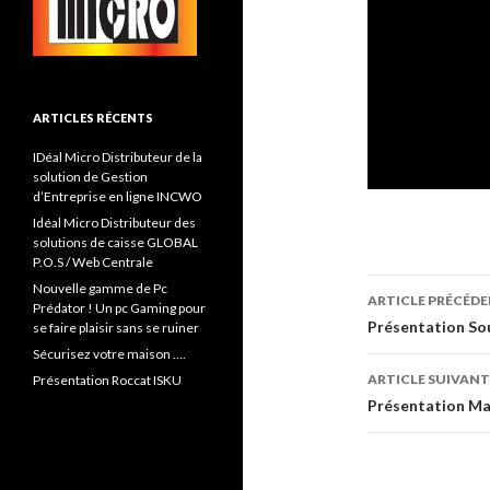
ARTICLES RÉCENTS
IDéal Micro Distributeur de la
solution de Gestion
d’Entreprise en ligne INCWO
Idéal Micro Distributeur des
solutions de caisse GLOBAL
P.O.S / Web Centrale
Navigati
Nouvelle gamme de Pc
ARTICLE PRÉCÉD
Prédator ! Un pc Gaming pour
de
Présentation So
se faire plaisir sans se ruiner
Sécurisez votre maison ….
l’article
ARTICLE SUIVANT
Présentation Roccat ISKU
Présentation Ma