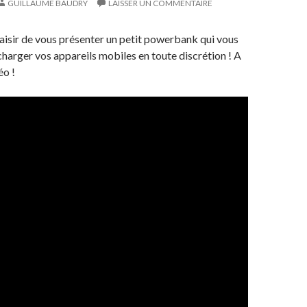
GUILLAUME BAUDRY
LAISSER UN COMMENTAIRE
aisir de vous présenter un petit powerbank qui vous
harger vos appareils mobiles en toute discrétion ! A
éo !