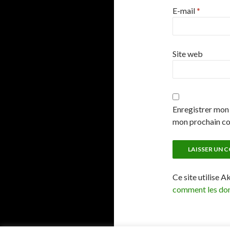
E-mail
*
Site web
Enregistrer mon 
mon prochain c
Ce site utilise A
comment les don