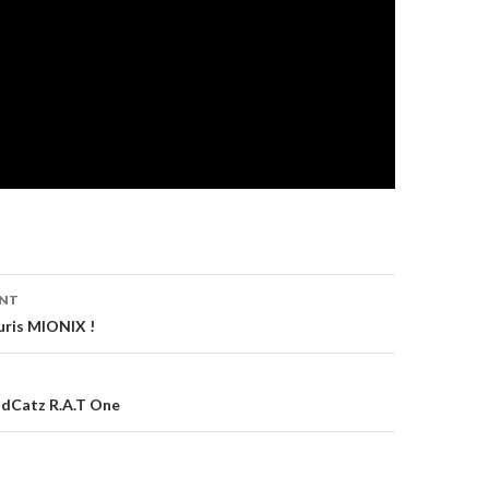
on
ENT
uris MIONIX !
dCatz R.A.T One