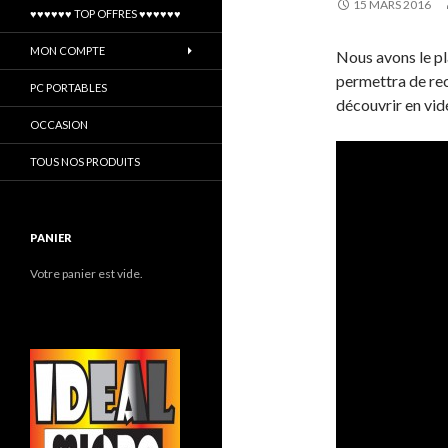
15 MARS 2016
♥♥♥♥♥♥ TOP OFFRES ♥♥♥♥♥♥
MON COMPTE
Nous avons le pl
permettra de rec
PC PORTABLES
découvrir en vid
OCCASION
TOUS NOS PRODUITS
PANIER
Votre panier est vide.