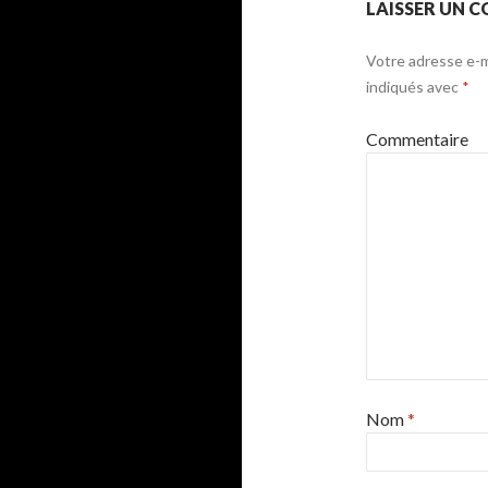
LAISSER UN 
Votre adresse e-ma
indiqués avec
*
Commentaire
Nom
*