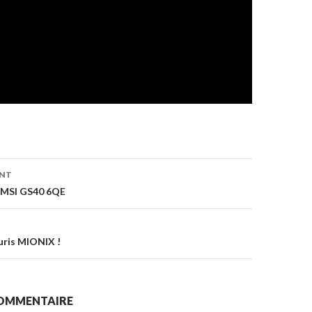
on
ENT
 MSI GS40 6QE
uris MIONIX !
COMMENTAIRE