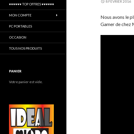
8 FÉVRIER 2016
♥♥♥♥♥♥ TOP OFFRES ♥♥♥♥♥♥
MON COMPTE
Nous avons le pl
Gamer de chez M
PC PORTABLES
OCCASION
TOUS NOS PRODUITS
PANIER
Votre panier est vide.