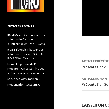
ARTICLES RÉCENTS
IDéal Micro Distributeur de la
solution de Gestion
d’Entreprise en ligne INCWO
Idéal Micro Distributeur des
solutions de caisse GLOBAL
Navigati
P.O.S / Web Centrale
ARTICLE PRÉCÉD
Nouvelle gamme de Pc
de
Présentation du
Prédator ! Un pc Gaming pour
se faire plaisir sans se ruiner
l’article
ARTICLE SUIVANT
Sécurisez votre maison ….
Présentation So
Présentation Roccat ISKU
LAISSER UN 