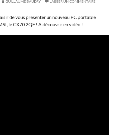
GUILLAUME BAUDRY
LAISSER UN COMMENTAIRE
aisir de vous présenter un nouveau PC portable
SI, le CX70 2QF ! A découvrir en vidéo !