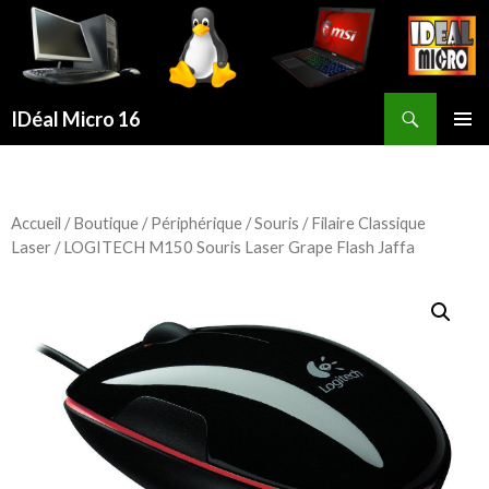
Recherche
IDéal Micro 16
ALLER
MENU
AU
PRINCI
CONTENU
PRINCIPAL
Accueil
/
Boutique
/
Périphérique
/
Souris
/
Filaire Classique
Laser
/ LOGITECH M150 Souris Laser Grape Flash Jaffa