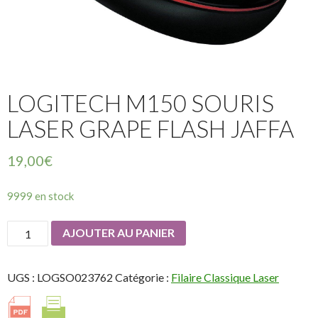
LOGITECH M150 SOURIS
LASER GRAPE FLASH JAFFA
19,00
€
9999 en stock
quantité
AJOUTER AU PANIER
de
LOGITECH
UGS :
LOGSO023762
Catégorie :
Filaire Classique Laser
M150
Souris
Laser