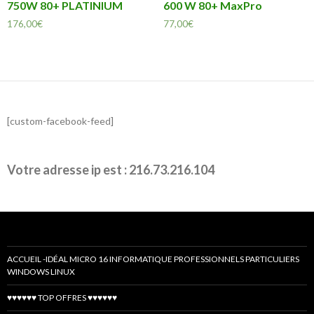
750W 80+ PLATINIUM
600 W 80+ MaxPro
176,00
€
77,00
€
[custom-facebook-feed]
Votre adresse ip est : 216.73.216.104
ACCUEIL -IDÉAL MICRO 16 INFORMATIQUE PROFESSIONNELS PARTICULIERS
WINDOWS LINUX
♥♥♥♥♥♥ TOP OFFRES ♥♥♥♥♥♥