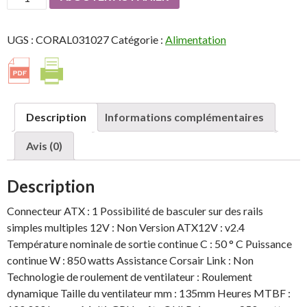
de
CORSAIR
UGS :
CORAL031027
Catégorie :
Alimentation
HX850
850W
-
80+
Platinum
Description
Informations complémentaires
-
PFC
Avis (0)
Actif
-
Description
Semi
Modulaire
Connecteur ATX : 1 Possibilité de basculer sur des rails
-
simples multiples 12V : Non Version ATX12V : v2.4
Vent
Température nominale de sortie continue C : 50 ° C Puissance
:
continue W : 850 watts Assistance Corsair Link : Non
140mm
Technologie de roulement de ventilateur : Roulement
-
dynamique Taille du ventilateur mm : 135mm Heures MTBF :
Boîte