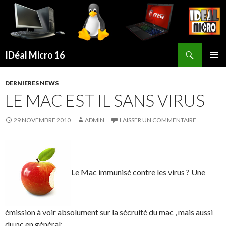
Recherche
IDéal Micro 16
ALLER
MENU
AU
PRINCI
DERNIERES NEWS
CONTENU
LE MAC EST IL SANS VIRUS
PRINCIPAL
29 NOVEMBRE 2010
ADMIN
LAISSER UN COMMENTAIRE
Le Mac immunisé contre les virus ?
Une
émission à voir absolument sur la sécruité du mac , mais aussi
du pc en général: