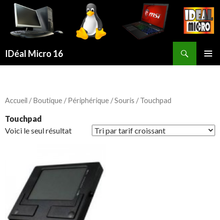
Recherche
IDéal Micro 16
ALLER
MENU
AU
PRINCI
CONTENU
PRINCIPAL
Accueil
/
Boutique
/
Périphérique
/
Souris
/ Touchpad
Touchpad
Voici le seul résultat