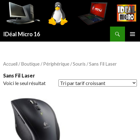
Recherche
IDéal Micro 16
ALLER
MENU
AU
PRINCI
CONTENU
PRINCIPAL
Accueil
/
Boutique
/
Périphérique
/
Souris
/ Sans Fil Laser
Sans Fil Laser
Voici le seul résultat