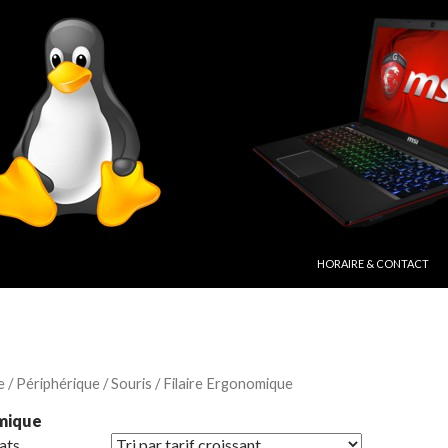
ALLER AU CONTENU PRIN
HORAIRE & CONTACT
e
/
Périphérique
/
Souris
/ Filaire Ergonomique
omique
tats