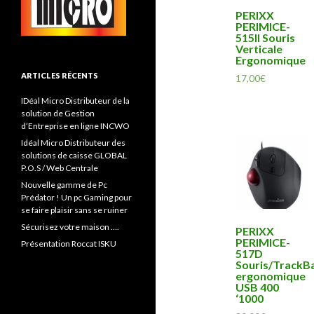
PERIXX
PERIMICE-
515II Souris
Verticale
Ergonomique
ARTICLES RÉCENTS
17,00
€
IDéal Micro Distributeur de la
solution de Gestion
d’Entreprise en ligne INCWO
Idéal Micro Distributeur des
solutions de caisse GLOBAL
P.O.S / Web Centrale
Nouvelle gamme de Pc
Prédator ! Un pc Gaming pour
se faire plaisir sans se ruiner
Sécurisez votre maison ….
PERIXX
PERIMICE-
Présentation Roccat ISKU
517D
Souris/TrackBa
ergonomique
USB 400
‘1000