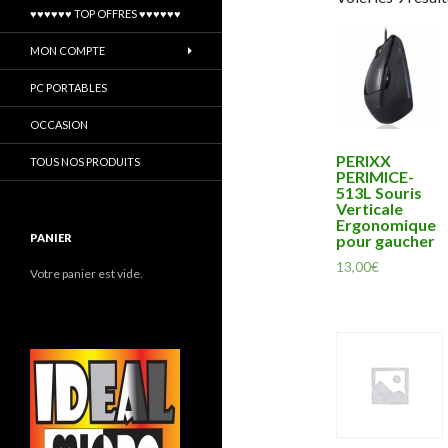
♥♥♥♥♥♥ TOP OFFRES ♥♥♥♥♥♥
MON COMPTE
PC PORTABLES
OCCASION
PERIXX
TOUS NOS PRODUITS
PERIMICE-
513L Souris
Verticale
Ergonomique
PANIER
pour gaucher
13,00
€
Votre panier est vide.